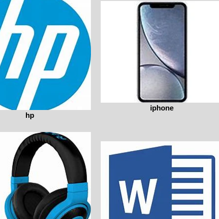
iphone
hp