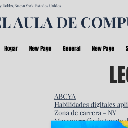
y Dobbs, Nueva York, Estados Unidos
EL AULA DE COM
Hogar
New Page
General
New Page
LE
ABCYA
Habilidades digitales apl
Zona de carrera - NY
Mecanografía de tapete d