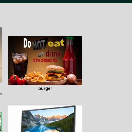
burger
us