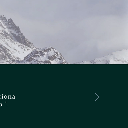
ciona
 ".