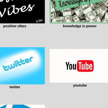
positive vibes
knowledge is power
youtube
twitter