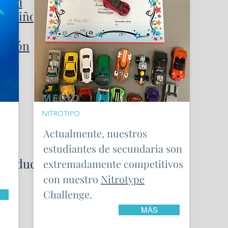
ylan
os niños
cación
MEDIO
NITROTIPO
Actualmente, nuestros
estudiantes de secundaria son
producción de clase limpia
extremadamente competitivos
con nuestro
Nitrotype
Challenge.
MÁS