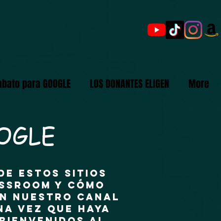
abato para GOOGLE
LOS DONANTES ELIGEN
More
OGLE
de estos sitios
assroom y cómo
en nuestro canal
na vez que haya
¡Bienvenidos al