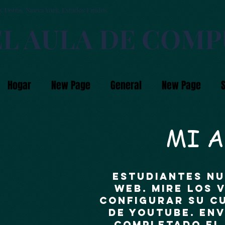
y Dobbs, Nueva York, Estados Unidos
EL AULA DE COM
Hogar
New Page
General
New Page
MI A
ESTUDIANTES NU
web. Mire los 
configurar su c
de YouTube. En
completado el 