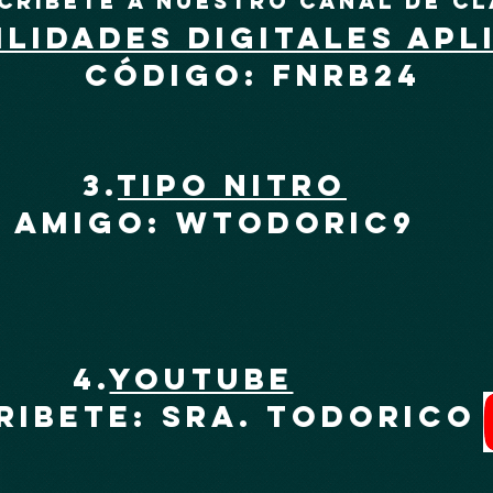
críbete a nuestro canal de cl
ILIDADES DIGITALES APL
código: fnrb24
3.
TIPO NITRO
AMIGO: WTODORIC9
4.
YOUTUBE
RIBETE: SRA. TODORICO