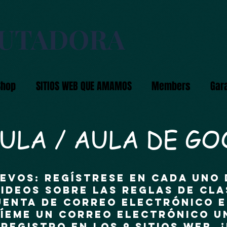
PUTADORA
Shop
SITIOS WEB QUE AMAMOS
Members
Gar
ULA / AULA DE GO
EVOS: regístrese en cada UNO 
videos sobre las Reglas de Cl
uenta de correo electrónico 
víeme un correo electrónico u
registro en los 9 sitios web. 