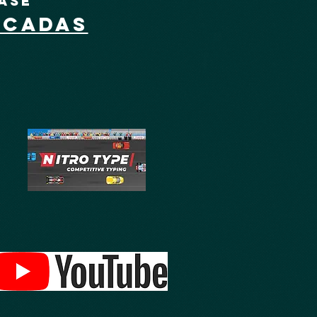
ase
ICADAS