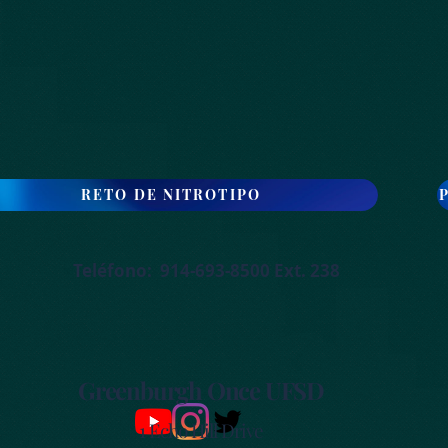
RETO DE NITROTIPO
Teléfono: 914-693-8500 Ext. 238
Greenburgh Once UFSD
1 Echo Hill Drive