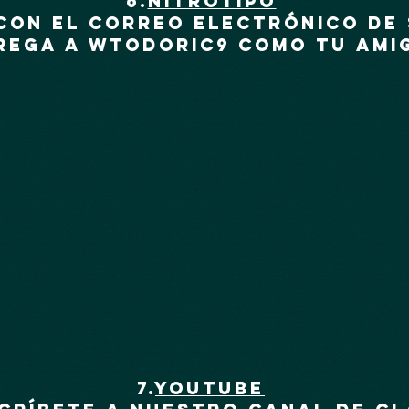
6.
nitrotipo
con el correo electrónico de 
rega a wtodoric9 como tu ami
7.
Youtube